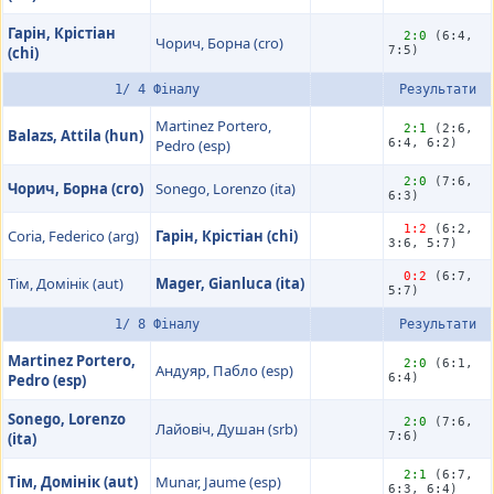
Гарін, Крістіан
2:0
(6:4,
Чорич, Борна (cro)
(chi)
7:5)
1/ 4 Фіналу
Результати
Martinez Portero,
2:1
(2:6,
Balazs, Attila (hun)
Pedro (esp)
6:4, 6:2)
2:0
(7:6,
Чорич, Борна (cro)
Sonego, Lorenzo (ita)
6:3)
1:2
(6:2,
Coria, Federico (arg)
Гарін, Крістіан (chi)
3:6, 5:7)
0:2
(6:7,
Тім, Домінік (aut)
Mager, Gianluca (ita)
5:7)
1/ 8 Фіналу
Результати
Martinez Portero,
2:0
(6:1,
Андуяр, Пабло (esp)
Pedro (esp)
6:4)
Sonego, Lorenzo
2:0
(7:6,
Лайовіч, Душан (srb)
(ita)
7:6)
2:1
(6:7,
Тім, Домінік (aut)
Munar, Jaume (esp)
6:3, 6:4)