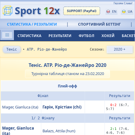
Героям Слава!
Sport
1
2
x
SUPPORT (PayPal)
EN
UA
|
|
СТАТИСТИКА / РЕЗУЛЬТАТИ
СПОРТИВНИЙ БЕТТІНГ
СТАТИСТИКА
РЕЗУЛЬТАТИ
ФУТБОЛ
ХОКЕЙ
БАСКЕ
Теніс
•
ATP. Ріо-де-Жанейро
Сезони:
2020 +
Теніс. ATP. Ріо-де-Жанейро 2020
Турнірна таблиця станом на 23.02.2020
Плей-офф
Фінал
Результати
0:2
(6:7,
Mager, Gianluca (ita)
Гарін, Крістіан (chi)
5:7)
1/ 2 Фіналу
Результати
Mager, Gianluca
2:1
(7:6,
Balazs, Attila (hun)
(ita)
4:6, 7:6)