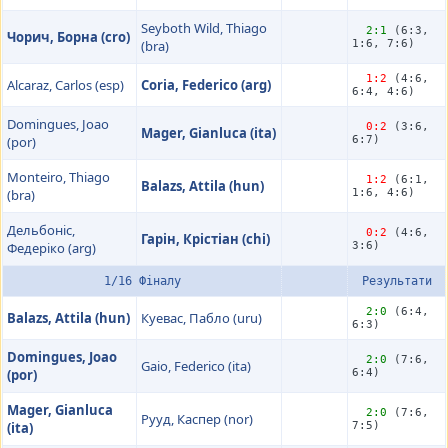
Seyboth Wild, Thiago
2:1
(6:3,
Чорич, Борна (cro)
(bra)
1:6, 7:6)
1:2
(4:6,
Alcaraz, Carlos (esp)
Coria, Federico (arg)
6:4, 4:6)
Domingues, Joao
0:2
(3:6,
Mager, Gianluca (ita)
(por)
6:7)
Monteiro, Thiago
1:2
(6:1,
Balazs, Attila (hun)
(bra)
1:6, 4:6)
Дельбоніс,
0:2
(4:6,
Гарін, Крістіан (chi)
Федеріко (arg)
3:6)
1/16 Фіналу
Результати
2:0
(6:4,
Balazs, Attila (hun)
Куевас, Пабло (uru)
6:3)
Domingues, Joao
2:0
(7:6,
Gaio, Federico (ita)
(por)
6:4)
Mager, Gianluca
2:0
(7:6,
Рууд, Каспер (nor)
(ita)
7:5)