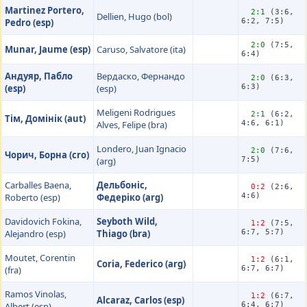
Martinez Portero,
2:1
(3:6,
Dellien, Hugo (bol)
Pedro (esp)
6:2, 7:5)
2:0
(7:5,
Munar, Jaume (esp)
Caruso, Salvatore (ita)
6:4)
Андуяр, Пабло
Вердаско, Фернандо
2:0
(6:3,
(esp)
(esp)
6:3)
Meligeni Rodrigues
2:1
(6:2,
Тім, Домінік (aut)
Alves, Felipe (bra)
4:6, 6:1)
Londero, Juan Ignacio
2:0
(7:6,
Чорич, Борна (cro)
(arg)
7:5)
Carballes Baena,
Дельбоніс,
0:2
(2:6,
Roberto (esp)
Федеріко (arg)
4:6)
Davidovich Fokina,
Seyboth Wild,
1:2
(7:5,
Alejandro (esp)
Thiago (bra)
6:7, 5:7)
Moutet, Corentin
1:2
(6:1,
Coria, Federico (arg)
(fra)
6:7, 6:7)
Ramos Vinolas,
1:2
(6:7,
Alcaraz, Carlos (esp)
Albert (esp)
6:4, 6:7)