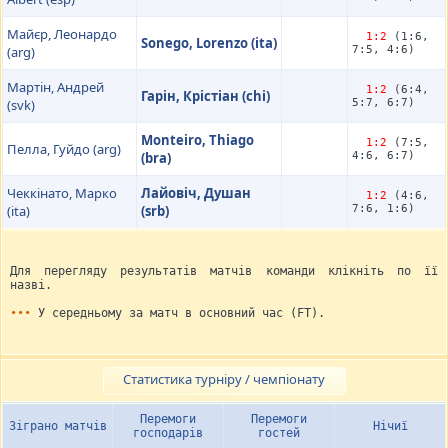
Майєр, Леонардо
1:2
(1:6,
Sonego, Lorenzo (ita)
(arg)
7:5, 4:6)
Мартін, Андрей
1:2
(6:4,
Гарін, Крістіан (chi)
(svk)
5:7, 6:7)
Monteiro, Thiago
1:2
(7:5,
Пелла, Гуйдо (arg)
(bra)
4:6, 6:7)
Чеккінато, Марко
Лайовіч, Душан
1:2
(4:6,
(ita)
(srb)
7:6, 1:6)
Для перегляду результатів матчів команди клікніть по її
назві.
•••
У середньому за матч в основний час (FT).
Статистика турніру / чемпіонату
Перемоги
Перемоги
Зіграно матчів
Нічиї
госпо­дарів
гостей