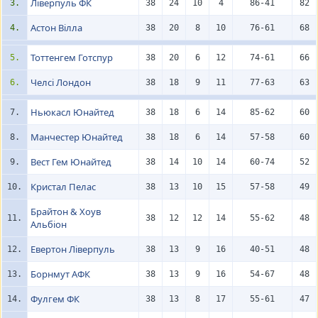
Ліверпуль ФК
3.
38
24
10
4
86-41
82
Астон Вілла
4.
38
20
8
10
76-61
68
Тоттенгем Готспур
5.
38
20
6
12
74-61
66
Челсі Лондон
6.
38
18
9
11
77-63
63
Ньюкасл Юнайтед
7.
38
18
6
14
85-62
60
Манчестер Юнайтед
8.
38
18
6
14
57-58
60
Вест Гем Юнайтед
9.
38
14
10
14
60-74
52
Кристал Пелас
10.
38
13
10
15
57-58
49
Брайтон & Хоув
11.
38
12
12
14
55-62
48
Альбіон
Евертон Ліверпуль
12.
38
13
9
16
40-51
48
Борнмут АФК
13.
38
13
9
16
54-67
48
Фулгем ФК
14.
38
13
8
17
55-61
47