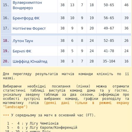
Вулверхемптон
15.
38
13
7
18
50-65
46
Вондерерз
Брентфорд ФК
16.
38
10
9
19
56-65
39
Ноттінгем Форест
17.
38
9
9
20
49-67
36
Лутон Таун
18.
38
6
8
24
52-85
26
Бернлі ФК
19.
38
5
9
24
41-78
24
Шеффілд Юнайтед
20.
38
3
7
28
35-104
16
Для перегляду результатів матчів команди клікніть по її
назві.
Вибираючи необхідні посилання (лінки) можна отримати
статистичні таблиці виступів команд дома та у гостях,
унікальну зведену таблицю за два сезони, інформацію про
особисті зустрічі вибраних команд, графіки розподілу та
математику голів
(деякі дані тільки в режимі екрану
"landscape")
•••
У середньому за матч в основний час (FT).
1 - 4 : у Лігу Чемпіонів
5 - 6 : у Лігу Європи/Конференцій
18 - 20 : у нижчу Лігу