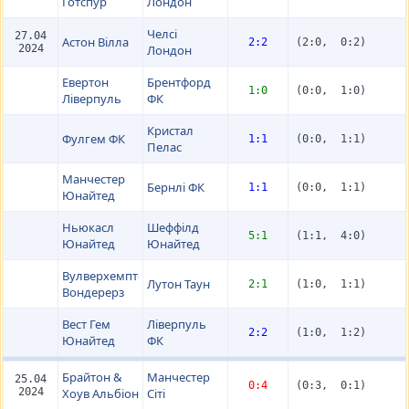
Готспур
Лондон
Челсі
27.04
Астон Вілла
2:2
(2:0, 0:2)
2024
Лондон
Евертон
Брентфорд
1:0
(0:0, 1:0)
Ліверпуль
ФК
Кристал
Фулгем ФК
1:1
(0:0, 1:1)
Пелас
Манчестер
Бернлі ФК
1:1
(0:0, 1:1)
Юнайтед
Ньюкасл
Шеффілд
5:1
(1:1, 4:0)
Юнайтед
Юнайтед
Вулверхемптон
Лутон Таун
2:1
(1:0, 1:1)
Вондерерз
Вест Гем
Ліверпуль
2:2
(1:0, 1:2)
Юнайтед
ФК
Брайтон &
Манчестер
25.04
0:4
(0:3, 0:1)
2024
Хоув Альбіон
Сіті