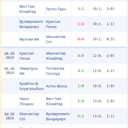
Вест Гем
Лутон Таун
3:1
(0:1, 3:0)
Юнайтед
Вулверхемптон
Кристал
1:3
(0:2, 1:1)
Вондерерз
Пелас
Манчестер
Фулгем ФК
0:4
(0:1, 0:3)
Сіті
Кристал
Манчестер
06.05
4:0
(2:0, 2:0)
2024
Пелас
Юнайтед
Ліверпуль
Тоттенгем
05.05
4:2
(2:0, 2:2)
2024
ФК
Готспур
Брайтон &
Астон Вілла
1:0
(0:0, 1:0)
Хоув Альбіон
Челсі
Вест Гем
5:0
(3:0, 2:0)
Лондон
Юнайтед
Манчестер
Вулверхемптон
04.05
5:1
(3:0, 2:1)
2024
Сіті
Вондерерз