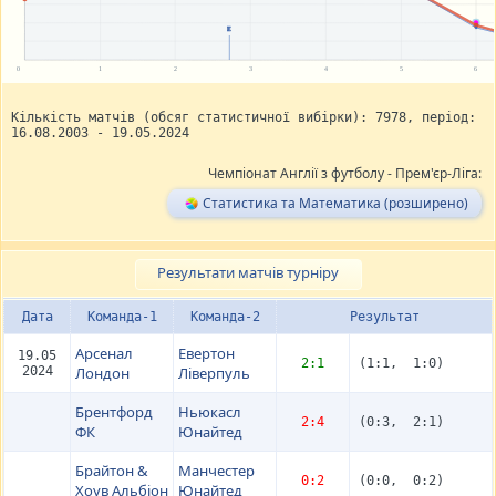
Кількість матчів (обсяг статистичної вибірки): 7978, період:
16.08.2003 - 19.05.2024
Чемпіонат Англії з футболу - Прем'єр-Ліга:
Статистика та Математика (розширено)
Результати матчів турніру
Дата
Команда-1
Команда-2
Результат
Арсенал
Евертон
19.05
2:1
(1:1, 1:0)
2024
Лондон
Ліверпуль
Брентфорд
Ньюкасл
2:4
(0:3, 2:1)
ФК
Юнайтед
Брайтон &
Манчестер
0:2
(0:0, 0:2)
Хоув Альбіон
Юнайтед