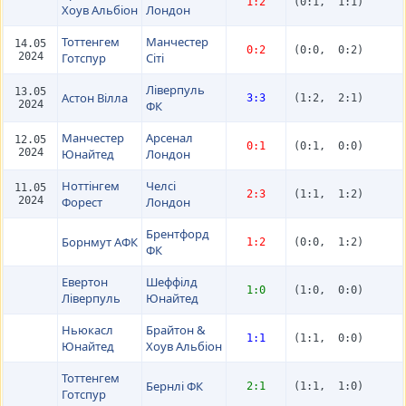
1:2
(0:1, 1:1)
Хоув Альбіон
Лондон
Тоттенгем
Манчестер
14.05
0:2
(0:0, 0:2)
2024
Готспур
Сіті
Ліверпуль
13.05
Астон Вілла
3:3
(1:2, 2:1)
2024
ФК
Манчестер
Арсенал
12.05
0:1
(0:1, 0:0)
2024
Юнайтед
Лондон
Ноттінгем
Челсі
11.05
2:3
(1:1, 1:2)
2024
Форест
Лондон
Брентфорд
Борнмут АФК
1:2
(0:0, 1:2)
ФК
Евертон
Шеффілд
1:0
(1:0, 0:0)
Ліверпуль
Юнайтед
Ньюкасл
Брайтон &
1:1
(1:1, 0:0)
Юнайтед
Хоув Альбіон
Тоттенгем
Бернлі ФК
2:1
(1:1, 1:0)
Готспур