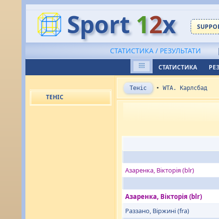
Sport
1
2
x
SUPPOR
СТАТИСТИКА / РЕЗУЛЬТАТИ
СТАТИСТИКА
РЕ
Теніс
•
WTA. Карлсбад
ТЕНІС
Азаренка, Вікторія (blr)
Азаренка, Вікторія (blr)
Раззано, Віржині (fra)