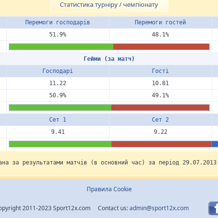
Статистика турніру / чемпіонату
Перемоги госпо­дарів
Перемоги гостей
51.9%
48.1%
Гейми (за матч)
Госпо­дарі
Гості
11.22
10.81
50.9%
49.1%
Сет 1
Сет 2
9.41
9.22
ана за результатами матчів (в основний час) за період 29.07.2013
Правила Cookie
opyright 2011-2023 Sport12x.com Contact us:
admin@sport12x.com