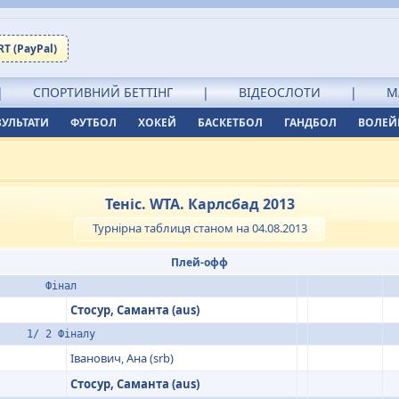
T (PayPal)
|
СПОРТИВНИЙ БЕТТІНГ
|
ВІДЕОСЛОТИ
|
М
ЗУЛЬТАТИ
ФУТБОЛ
ХОКЕЙ
БАСКЕТБОЛ
ГАНДБОЛ
ВОЛЕЙ
Теніс. WTA. Карлсбад 2013
Турнірна таблиця станом на 04.08.2013
Плей-офф
Фінал
Стосур, Саманта (aus)
1/ 2 Фіналу
Іванович, Ана (srb)
Стосур, Саманта (aus)