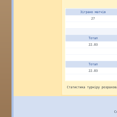
Зіграно матчів
27
Тотал
22.03
Тотал
22.03
Статистика турніру розрахов
C