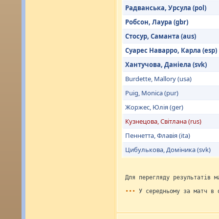
Радванська, Урсула (pol)
Робсон, Лаура (gbr)
Стосур, Саманта (aus)
Суарес Наварро, Карла (esp)
Хантучова, Даніела (svk)
Burdette, Mallory (usa)
Puig, Monica (pur)
Жоржес, Юлія (ger)
Кузнецова, Світлана (rus)
Пеннетта, Флавія (ita)
Цибулькова, Доміника (svk)
Для перегляду результатів м
•••
У середньому за матч в 