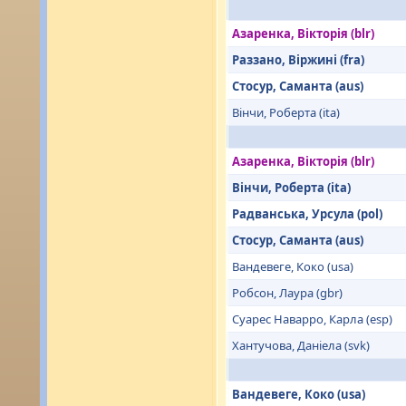
Азаренка, Вікторія (blr)
Раззано, Віржині (fra)
Стосур, Саманта (aus)
Вінчи, Роберта (ita)
Азаренка, Вікторія (blr)
Вінчи, Роберта (ita)
Радванська, Урсула (pol)
Стосур, Саманта (aus)
Вандевеге, Коко (usa)
Робсон, Лаура (gbr)
Суарес Наварро, Карла (esp)
Хантучова, Даніела (svk)
Вандевеге, Коко (usa)