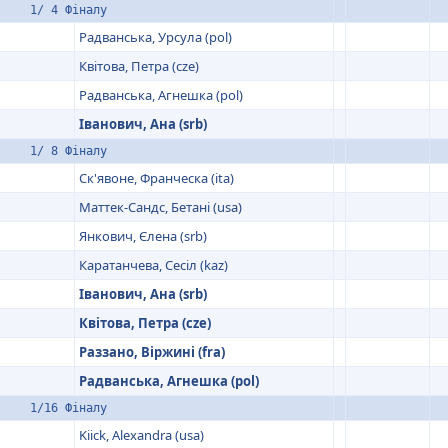
1/ 4 Фіналу
Радванська, Урсула (pol)
Квітова, Петра (cze)
Радванська, Агнешка (pol)
Іванович, Ана (srb)
1/ 8 Фіналу
Ск'явоне, Франческа (ita)
Маттек-Сандс, Бетані (usa)
Янкович, Єлена (srb)
Каратанчева, Сесіл (kaz)
Іванович, Ана (srb)
Квітова, Петра (cze)
Раззано, Віржині (fra)
Радванська, Агнешка (pol)
1/16 Фіналу
Kiick, Alexandra (usa)