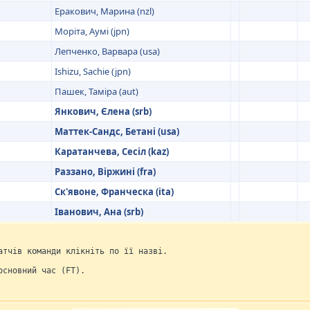
Еракович, Марина (nzl)
Моріта, Аумі (jpn)
Лепченко, Варвара (usa)
Ishizu, Sachie (jpn)
Пашек, Таміра (aut)
Янкович, Єлена (srb)
Маттек-Сандс, Бетані (usa)
Каратанчева, Сесіл (kaz)
Раззано, Віржині (fra)
Ск'явоне, Франческа (ita)
Іванович, Ана (srb)
атчів команди клікніть по її назві.
основний час (FT).