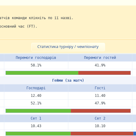
атчів команди клікніть по її назві.
основний час (FT).
Статистика турніру / чемпіонату
Перемоги госпо­дарів
Перемоги гостей
58.1%
41.9%
Гейми (за матч)
Госпо­дарі
Гості
12.40
11.40
52.1%
47.9%
Сет 1
Сет 2
10.43
10.10