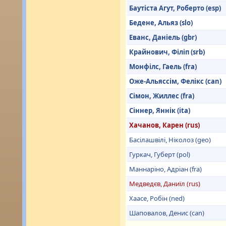
Баутіста Агут, Роберто (esp)
Бедене, Альяз (slo)
Еванс, Даніель (gbr)
Крайнович, Філіп (srb)
Монфілс, Гаель (fra)
Оже-Альяссім, Фелікс (can)
Сімон, Жиллес (fra)
Сіннер, Яннік (ita)
Хачанов, Карен (rus)
Басілашвілі, Ніколоз (geo)
Гуркач, Губерт (pol)
Маннаріно, Адріан (fra)
Медведєв, Даниїл (rus)
Хаасе, Робін (ned)
Шаповалов, Денис (can)