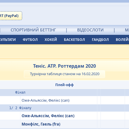
T (PayPal)
|
СПОРТИВНИЙ БЕТТІНГ
|
ВІДЕОСЛОТИ
|
М
ЗУЛЬТАТИ
ФУТБОЛ
ХОКЕЙ
БАСКЕТБОЛ
ГАНДБОЛ
ВОЛЕЙ
Теніс. ATP. Роттердам 2020
Турнірна таблиця станом на 16.02.2020
Плей-офф
Фінал
Оже-Альяссім, Фелікс (can)
1/ 2 Фіналу
Оже-Альяссім, Фелікс (can)
Монфілс, Гаель (fra)