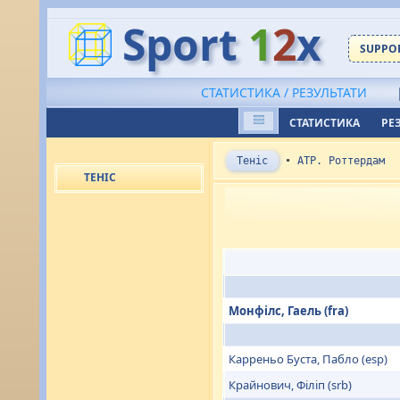
Sport
1
2
x
SUPPOR
СТАТИСТИКА / РЕЗУЛЬТАТИ
СТАТИСТИКА
РЕ
Теніс
•
ATP. Роттердам
ТЕНІС
Монфілс, Гаель (fra)
Карреньо Буста, Пабло (esp)
Крайнович, Філіп (srb)