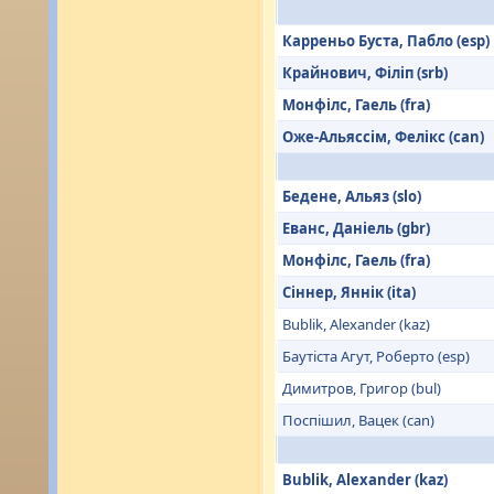
Карреньо Буста, Пабло (esp)
Крайнович, Філіп (srb)
Монфілс, Гаель (fra)
Оже-Альяссім, Фелікс (can)
Бедене, Альяз (slo)
Еванс, Даніель (gbr)
Монфілс, Гаель (fra)
Сіннер, Яннік (ita)
Bublik, Alexander (kaz)
Баутіста Агут, Роберто (esp)
Димитров, Григор (bul)
Поспішил, Вацек (can)
Bublik, Alexander (kaz)