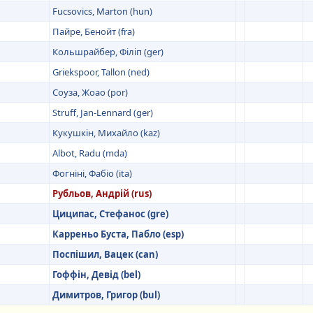
Fucsovics, Marton (hun)
Пайре, Бенойт (fra)
Кольшрайбер, Філіп (ger)
Griekspoor, Tallon (ned)
Соуза, Жоао (por)
Struff, Jan-Lennard (ger)
Кукушкін, Михайло (kaz)
Albot, Radu (mda)
Фогніні, Фабіо (ita)
Рубльов, Андрій (rus)
Циципас, Стефанос (gre)
Карреньо Буста, Пабло (esp)
Поспішил, Вацек (can)
Гоффін, Девід (bel)
Димитров, Григор (bul)