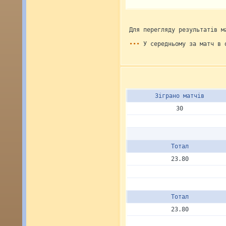
Для перегляду результатів м
•••
У середньому за матч в 
Зіграно матчів
30
Тотал
23.80
Тотал
23.80