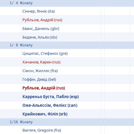
1/ 4 Фіналу
Сіннер, Яннік (ita)
Рубльов, Андрій (rus)
Еванс, Даніель (gbr)
Бедене, Альяз (slo)
1/ 8 Фіналу
Циципас, Стефанос (gre)
Хачанов, Карен (rus)
Сімон, Жиллес (fra)
Гоффін, Девід (bel)
Рубльов, Андрій (rus)
Карреньо Буста, Пабло (esp)
Оже-Альяссім, Фелікс (can)
Крайнович, Філіп (srb)
1/16 Фіналу
Barrere, Gregoire (fra)