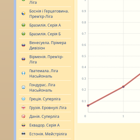
Ліга
Боснія і Герцеговина.
Прем'єр-Ліга
Бразилія. Серія А
Бразилія. Серія Б
Венесуела. Прімера
Дивізіон
Вірменія. Прем'єр-
Ліга
Гватемала. Ліга
Насьйональ
Гондурас. Ліга
Насьйональ
Греція. Суперліга
Грузія. Еровнулі Ліга
Данія. Суперліга
Еквадор. Серія А
Естонія. Мейстріліга