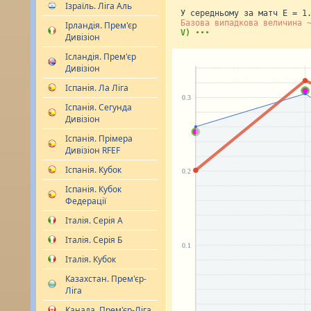
Ізраїль. Ліга Аль
У середньому за матч E = 1
Базова випадкова величина 
Ірландія. Прем'єр
V)
•••
Дивізіон
Ісландія. Прем'єр
Дивізіон
Іспанія. Ла Ліга
Іспанія. Сегунда
Дивізіон
Іспанія. Прімера
Дивізіон RFEF
Іспанія. Кубок
Іспанія. Кубок
Федерації
Італія. Серія А
Італія. Серія Б
Італія. Кубок
Казахстан. Прем'єр-
Ліга
Канада. Прем'єр-Ліга