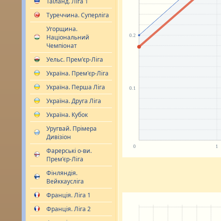
Таїланд. Ліга 1
Туреччина. Суперліга
Угорщина.
Національний
Чемпіонат
Уельс. Прем'єр-Ліга
Україна. Прем'єр-Ліга
Україна. Перша Ліга
Україна. Друга Ліга
Україна. Кубок
Уругвай. Прімера
Дивізіон
Фарерські о-ви.
Прем'єр-Ліга
Фінляндія.
Вейккаусліга
Франція. Ліга 1
Франція. Ліга 2