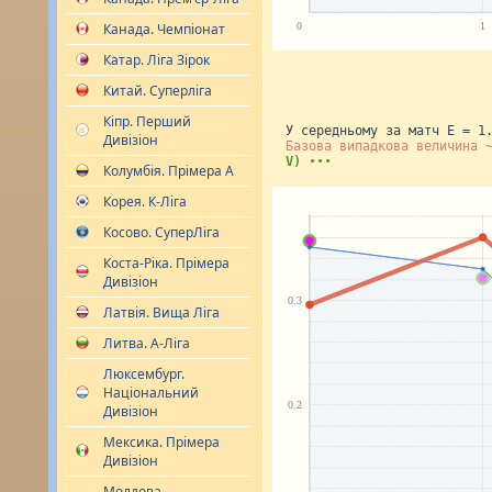
Канада. Чемпіонат
Катар. Ліга Зірок
Китай. Суперліга
Кіпр. Перший
У середньому за матч E = 1
Дивізіон
Базова випадкова величина 
V)
•••
Колумбія. Прімера А
Корея. К-Ліга
Косово. СуперЛіга
Коста-Ріка. Прімера
Дивізіон
Латвія. Вища Ліга
Литва. А-Ліга
Люксембург.
Національний
Дивізіон
Мексика. Прімера
Дивізіон
Молдова.