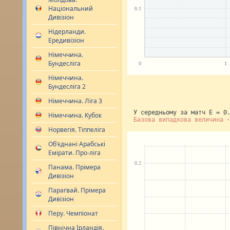
Національний
Дивізіон
Нідерланди.
Ередивізіон
Німеччина.
Бундесліга
Німеччина.
Бундесліга 2
Німеччина. Ліга 3
У середньому за матч E = 0
Німеччина. Кубок
Базова випадкова величина 
Норвегія. Тіппеліга
Об'єднані Арабські
Емірати. Про-ліга
Панама. Прімера
Дивізіон
Парагвай. Прімера
Дивізіон
Перу. Чемпіонат
Північна Ірландія.