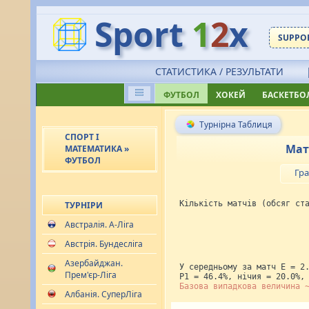
Sport
1
2
x
SUPPOR
СТАТИСТИКА / РЕЗУЛЬТАТИ
ФУТБОЛ
ХОКЕЙ
БАСКЕТБО
Турнірна Таблиця
СПОРТ І
Мат
МАТЕМАТИКА »
ФУТБОЛ
Гра
Кількість матчів (обсяг ст
ТУРНІРИ
Австралія. А-Ліга
Австрія. Бундесліга
Азербайджан.
У середньому за матч E = 2
Прем'єр-Ліга
P1 = 46.4%, нічия = 20.0%,
Базова випадкова величина 
Албанія. СуперЛіга