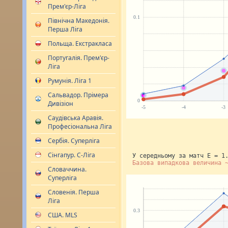
Прем'єр-Ліга
Північна Македонія.
Перша Ліга
Польща. Екстракласа
Португалія. Прем'єр-
Ліга
Румунія. Ліга 1
Сальвадор. Прімера
Дивізіон
Саудівська Аравія.
Професіональна Ліга
Сербія. Суперліга
Сінгапур. С-Ліга
У середньому за матч E = 1
Базова випадкова величина 
Словаччина.
Суперліга
Словенія. Перша
Ліга
США. MLS