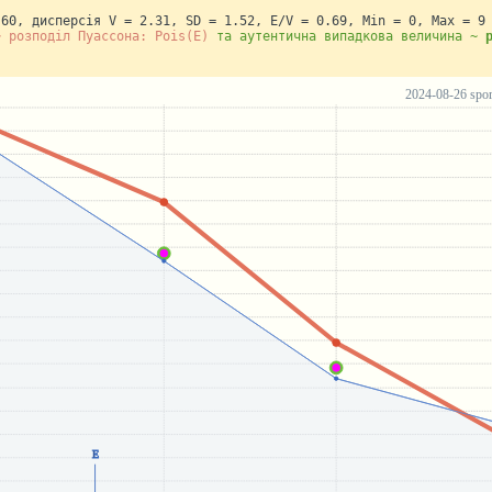
.60, дисперсія V = 2.31, SD = 1.52, E/V = 0.69, Min = 0, Max = 9
~ розподіл Пуассона: Pois(E)
та аутентична випадкова величина ~