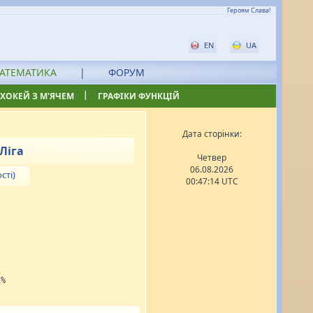
Героям Слава!
EN
UA
АТЕМАТИКА
|
ФОРУМ
|
ХОКЕЙ З М'ЯЧЕМ
ГРАФІКИ ФУНКЦІЙ
Дата сторінки:
Ліга
Четвер
06.08.2026
сті)
00:47:14 UTC
1
1%