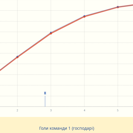
Голи команди 1 (господарі)