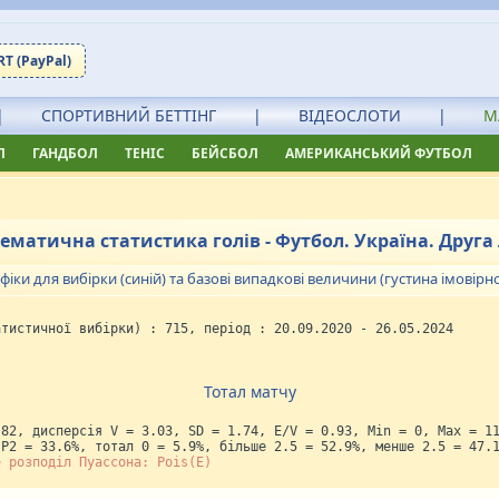
T (PayPal)
|
СПОРТИВНИЙ БЕТТІНГ
|
ВІДЕОСЛОТИ
|
М
Л
ГАНДБОЛ
ТЕНІС
БЕЙСБОЛ
АМЕРИКАНСЬКИЙ ФУТБОЛ
ематична статистика голів - Футбол. Україна. Друга 
фіки для вибірки (синій) та базові випадкові величини (густина імовірно
атистичної вибірки) : 715, період : 20.09.2020 - 26.05.2024
Тотал матчу
.82, дисперсія V = 3.03, SD = 1.74, E/V = 0.93, Min = 0, Max = 1
 P2 = 33.6%, тотал 0 = 5.9%, більше 2.5 = 52.9%, менше 2.5 = 47.
~ розподіл Пуассона: Pois(E)