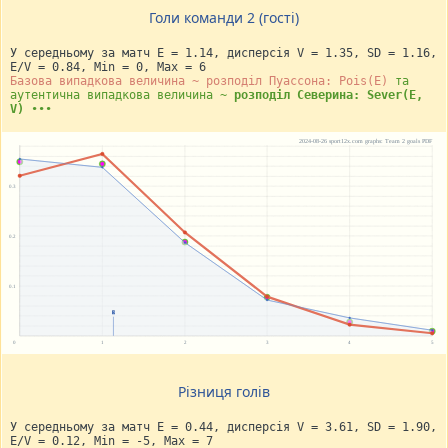
Голи команди 2 (гості)
У середньому за матч E = 1.14, дисперсія V = 1.35, SD = 1.16,
E/V = 0.84, Min = 0, Max = 6
Базова випадкова величина ~ розподіл Пуассона: Pois(E)
та
аутентична випадкова величина ~
розподіл Северина: Sever(E,
V)
•••
Різниця голів
У середньому за матч E = 0.44, дисперсія V = 3.61, SD = 1.90,
E/V = 0.12, Min = -5, Max = 7