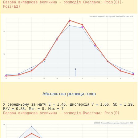
Базова випадкова величина ~ розподіл Скеллама: Pois(E1)-
Pois(E2)
Абсолютна різниця голів
У середньому за матч E = 1.46, дисперсія V = 1.66, SD = 1.29,
E/V = 0.88, Min = 0, Max = 7
Базова випадкова величина ~ розподіл Пуассона: Pois(E)