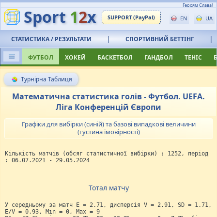
Героям Слава!
Sport
1
2
x
SUPPORT (PayPal)
EN
UA
|
|
СТАТИСТИКА / РЕЗУЛЬТАТИ
СПОРТИВНИЙ БЕТТІНГ
ФУТБОЛ
ХОКЕЙ
БАСКЕТБОЛ
ГАНДБОЛ
ТЕНІС
Турнірна Таблиця
Математична статистика голів - Футбол. UEFA.
Ліга Конференцій Європи
Графіки для вибірки (синій) та базові випадкові величини
(густина імовірності)
Кількість матчів (обсяг статистичної вибірки) : 1252, період
: 06.07.2021 - 29.05.2024
Тотал матчу
У середньому за матч E = 2.71, дисперсія V = 2.91, SD = 1.71,
E/V = 0.93, Min = 0, Max = 9