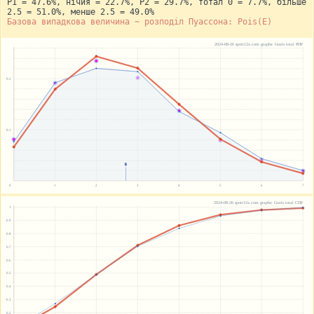
P1 = 47.6%, нічия = 22.7%, P2 = 29.7%, тотал 0 = 7.7%, більше
2.5 = 51.0%, менше 2.5 = 49.0%
Базова випадкова величина ~ розподіл Пуассона: Pois(E)