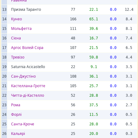
Равенна
Призма Таранто
13
77
22.1
0.0
12.4
Кунео
14
166
65.1
0.0
8.4
Мольфетта
15
111
39.6
0.0
8.1
Сієна
16
48
16.7
0.0
7.4
Аргос Волей Сора
17
107
21.5
0.0
6.5
Тревізо
18
97
59.8
0.0
4.4
Saturnia Acicastello
19
22
9.1
0.0
3.5
Сан-Джустіно
20
108
36.1
0.0
3.1
Кастеллана-Гротте
21
105
25.7
0.0
3.1
Читта-ді-Кастелло
22
52
28.8
0.0
3.0
Рома
23
56
37.5
0.0
2.7
Форлі
24
26
11.5
0.0
0.5
Санта-Кроче
25
25
28.0
0.0
0.5
Кальярі
26
25
20.0
0.0
0.3