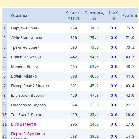
Кількість
Перемоги,
Нічиї,
Команда
Рейтинг
матчів
%
%
Перуджа Волей
1
469
74.8
0.0
75.9
Лубе Чивітанова
2
618
75.4
0.0
71.9
Трентіно Волей
3
593
73.0
0.0
70.1
Волей П'яченца
4
442
54.5
0.0
49.7
Модена Волей
5
495
63.0
0.0
48.7
Волей Мілано
6
388
46.6
0.0
44.6
Пауер Волей Мілано
7
301
45.2
0.0
43.4
Блу Волей Верона
8
429
47.8
0.0
42.0
Паллаволо Падова
9
324
33.3
0.0
27.2
Топ Волей Латина
10
415
35.4
0.0
26.0
Вібо Валентія
11
295
34.6
0.0
17.0
Порто Робур Коста
12
293
33.1
0.0
14.3