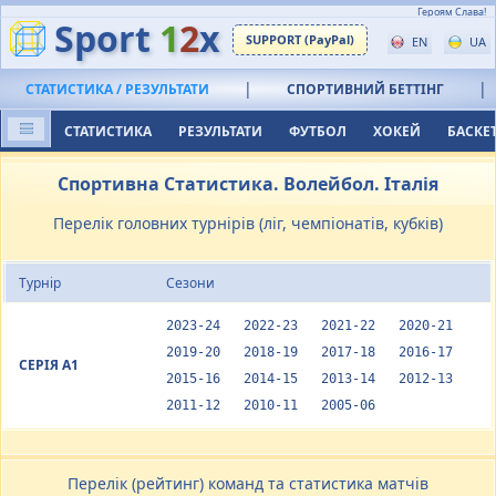
Героям Слава!
Sport
1
2
x
SUPPORT (PayPal)
EN
UA
|
|
СТАТИСТИКА / РЕЗУЛЬТАТИ
СПОРТИВНИЙ БЕТТІНГ
СТАТИСТИКА
РЕЗУЛЬТАТИ
ФУТБОЛ
ХОКЕЙ
БАСКЕ
Спортивна Статистика. Волейбол. Італія
Перелік головних турнірів (ліг, чемпіонатів, кубків)
Турнір
Сезони
2023-24
2022-23
2021-22
2020-21
2019-20
2018-19
2017-18
2016-17
СЕРІЯ А1
2015-16
2014-15
2013-14
2012-13
2011-12
2010-11
2005-06
Перелік (рейтинг) команд та статистика матчів