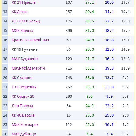
ХК 21 Пряшів
12
107
27.1
20.6
19.7
ХК Детва
13
257
30.4
14.4
19.4
ДВТК Мішкольц
14
176
33.5
22.7
18.0
МХК Жиліна
15
896
31.0
18.2
15.9
Братислава Кепіталз
16
69
34.8
18.8
15.1
ХК 19 Гуменне
17
50
26.0
12.0
14.9
МАК Будапешт
18
123
31.7
16.3
13.3
Маунтфілд Мартін
19
716
35.1
19.3
11.9
ХК Скалиця
20
743
38.6
13.7
9.5
СХК П'єштяни
21
257
35.8
23.0
9.2
ХК Оранж 20
22
290
8.6
9.0
2.8
Лев Попрад
23
54
24.1
22.2
2.1
ХК 46 Бардіїв
24
16
25.0
25.0
2.0
МХК Кежмарок
25
112
25.0
16.1
1.5
МХК Дубниця
26
54
7.4
7.4
0.2