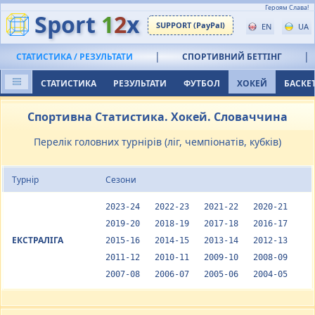
Героям Слава!
Sport
1
2
x
SUPPORT (PayPal)
EN
UA
|
|
СТАТИСТИКА / РЕЗУЛЬТАТИ
СПОРТИВНИЙ БЕТТІНГ
СТАТИСТИКА
РЕЗУЛЬТАТИ
ФУТБОЛ
ХОКЕЙ
БАСКЕ
Спортивна Статистика. Хокей. Словаччина
Перелік головних турнірів (ліг, чемпіонатів, кубків)
Турнір
Сезони
2023-24
2022-23
2021-22
2020-21
2019-20
2018-19
2017-18
2016-17
ЕКСТРАЛІГА
2015-16
2014-15
2013-14
2012-13
2011-12
2010-11
2009-10
2008-09
2007-08
2006-07
2005-06
2004-05