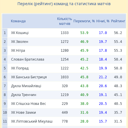
Перелік (рейтинг) команд та статистика матчів
Кількість
Команда
Перемоги, %
Нічиї, %
Рейтинг
матчів
ХК Кошиці
1
1333
53.9
17.0
56.2
ХК Зволен
2
1272
46.9
19.7
55.4
ХК Нітра
3
1280
45.9
17.8
55.3
Слован Братислава
4
1254
45.2
18.4
50.4
ХК Попрад
5
1222
42.5
19.9
50.0
ХК Банська Бистриця
6
1033
45.8
21.2
49.0
Дукла Михайлівці
7
320
43.8
20.6
48.3
Дукла Тренчин
8
1219
40.9
19.1
45.1
ХК Спішска Нова Вес
9
229
38.0
20.5
40.5
ХК Нове Замки
10
449
31.6
19.4
35.7
ХК Ліптовський Мікулаш
11
778
28.0
15.7
31.5