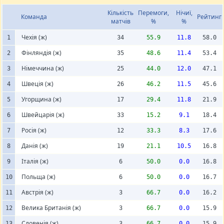
Кількість
Перемоги,
Нічиї,
Команда
Рейтинг
матчів
%
%
Чехія (ж)
1
34
55.9
11.8
58.0
Фінляндія (ж)
2
35
48.6
11.4
53.4
Німеччина (ж)
3
25
44.0
12.0
47.1
Швеція (ж)
4
26
46.2
11.5
45.6
Угорщина (ж)
5
17
29.4
11.8
21.9
Швейцарія (ж)
6
33
15.2
9.1
18.4
Росія (ж)
7
12
33.3
8.3
17.6
Данія (ж)
8
19
21.1
10.5
16.8
Італія (ж)
9
6
50.0
0.0
16.8
Польща (ж)
10
6
50.0
0.0
16.7
Австрія (ж)
11
3
66.7
0.0
16.2
Велика Британія (ж)
12
3
66.7
0.0
15.9
Словенія (ж)
13
3
66.7
0.0
15.9