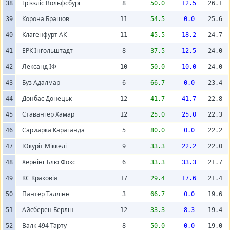
Гріззліс Вольфсбург
38
8
50.0
12.5
26.1
Корона Брашов
39
11
54.5
0.0
25.6
Клагенфурт АК
40
11
45.5
18.2
24.7
ЕРК Інґольштадт
41
8
37.5
12.5
24.0
Лександ ІФ
42
10
50.0
10.0
24.0
Буз Адалмар
43
6
66.7
0.0
23.4
Донбас Донецьк
44
12
41.7
41.7
22.8
Ставангер Хамар
45
12
25.0
25.0
22.3
Сариарка Караганда
46
5
80.0
0.0
22.2
Юкуріт Міккелі
47
9
33.3
22.2
22.0
Хернінг Блю Фокс
48
6
33.3
33.3
21.7
КС Краковія
49
17
29.4
17.6
21.4
Пантер Таллінн
50
3
66.7
0.0
19.6
Айсберен Берлін
51
12
33.3
8.3
19.4
Валк 494 Тарту
52
8
50.0
0.0
19.0