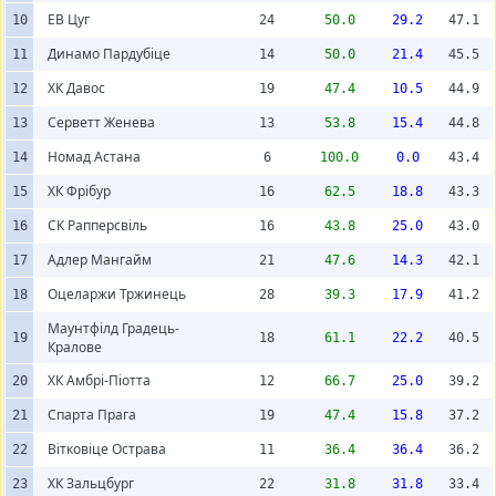
ЕВ Цуг
10
24
50.0
29.2
47.1
Динамо Пардубіце
11
14
50.0
21.4
45.5
ХК Давос
12
19
47.4
10.5
44.9
Серветт Женева
13
13
53.8
15.4
44.8
Номад Астана
14
6
100.0
0.0
43.4
ХК Фрібур
15
16
62.5
18.8
43.3
СК Рапперсвіль
16
16
43.8
25.0
43.0
Адлер Мангайм
17
21
47.6
14.3
42.1
Оцеларжи Тржинець
18
28
39.3
17.9
41.2
Маунтфілд Градець-
19
18
61.1
22.2
40.5
Кралове
ХК Амбрі-Піотта
20
12
66.7
25.0
39.2
Спарта Прага
21
19
47.4
15.8
37.2
Вітковіце Острава
22
11
36.4
36.4
36.2
ХК Зальцбург
23
22
31.8
31.8
33.4