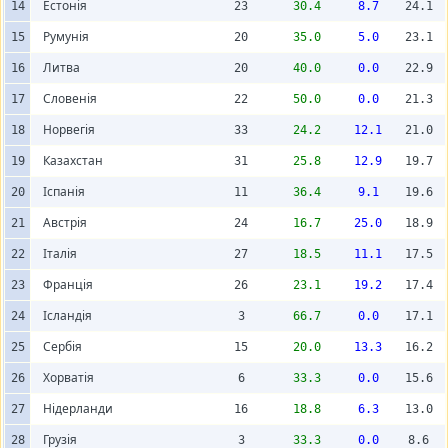
Естонія
14
23
30.4
8.7
24.1
Румунія
15
20
35.0
5.0
23.1
Литва
16
20
40.0
0.0
22.9
Словенія
17
22
50.0
0.0
21.3
Норвегія
18
33
24.2
12.1
21.0
Казахстан
19
31
25.8
12.9
19.7
Іспанія
20
11
36.4
9.1
19.6
Австрія
21
24
16.7
25.0
18.9
Італія
22
27
18.5
11.1
17.5
Франція
23
26
23.1
19.2
17.4
Ісландія
24
3
66.7
0.0
17.1
Сербія
25
15
20.0
13.3
16.2
Хорватія
26
6
33.3
0.0
15.6
Нідерланди
27
16
18.8
6.3
13.0
Грузія
28
3
33.3
0.0
8.6