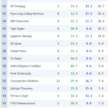
ХК Попрад
82
3
33.3
33.3
10.7
Рунгстед Сайєр Кепітал
83
8
12.5
37.5
10.4
ІФК Гельсінкі
84
9
22.2
11.1
10.4
Чурі Урдін
85
6
50.0
0.0
10.3
Црвена Звезда
86
9
33.3
11.1
10.0
ХК Целє
87
3
33.3
0.0
9.9
Олімп Рига
88
6
33.3
0.0
9.9
СК Берн
89
4
50.0
0.0
9.8
Зейтінбурну Стамбул
90
3
66.7
0.0
9.8
Унія Освенцім
91
3
33.3
0.0
8.5
Сеннер'юск Войенс
92
12
25.0
16.7
7.8
Шкода Пльзень
93
4
25.0
25.0
7.6
Ріттен Спорт
94
3
33.3
33.3
7.4
ГПК Гямеенлінна
95
2
50.0
0.0
7.0