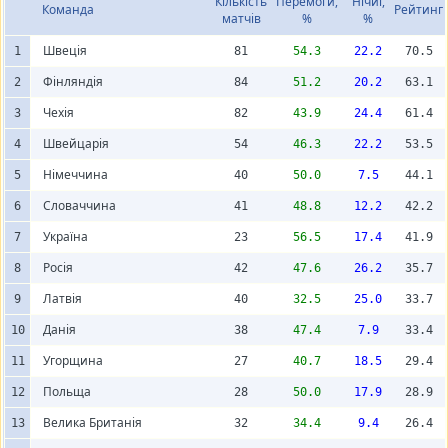
Кількість
Перемоги,
Нічиї,
Команда
Рейтинг
матчів
%
%
Швеція
1
81
54.3
22.2
70.5
Фінляндія
2
84
51.2
20.2
63.1
Чехія
3
82
43.9
24.4
61.4
Швейцарія
4
54
46.3
22.2
53.5
Німеччина
5
40
50.0
7.5
44.1
Словаччина
6
41
48.8
12.2
42.2
Україна
7
23
56.5
17.4
41.9
Росія
8
42
47.6
26.2
35.7
Латвія
9
40
32.5
25.0
33.7
Данія
10
38
47.4
7.9
33.4
Угорщина
11
27
40.7
18.5
29.4
Польща
12
28
50.0
17.9
28.9
Велика Британія
13
32
34.4
9.4
26.4