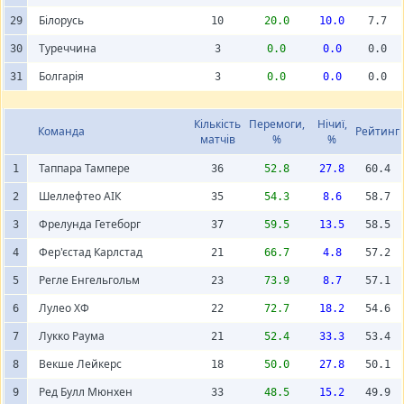
Білорусь
29
10
20.0
10.0
7.7
Туреччина
30
3
0.0
0.0
0.0
Болгарія
31
3
0.0
0.0
0.0
Кількість
Перемоги,
Нічиї,
Команда
Рейтинг
матчів
%
%
Таппара Тампере
1
36
52.8
27.8
60.4
Шеллефтео АІК
2
35
54.3
8.6
58.7
Фрелунда Гетеборг
3
37
59.5
13.5
58.5
Фер'єстад Карлстад
4
21
66.7
4.8
57.2
Регле Енгельгольм
5
23
73.9
8.7
57.1
Лулео ХФ
6
22
72.7
18.2
54.6
Лукко Раума
7
21
52.4
33.3
53.4
Векше Лейкерс
8
18
50.0
27.8
50.1
Ред Булл Мюнхен
9
33
48.5
15.2
49.9