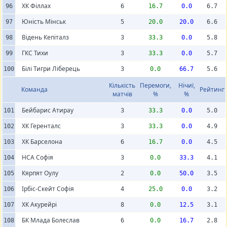
ХК Філлах
96
6
16.7
0.0
6.7
Юність Мінськ
97
5
20.0
20.0
6.6
Відень Кепіталз
98
3
33.3
0.0
5.8
ГКС Тихи
99
3
33.3
0.0
5.7
Білі Тигри Ліберець
100
3
0.0
66.7
5.6
Кількість
Перемоги,
Нічиї,
Команда
Рейтинг
матчів
%
%
Бейбарис Атирау
101
3
33.3
0.0
5.0
ХК Геренталс
102
3
33.3
0.0
4.9
ХК Барселона
103
6
16.7
0.0
4.5
НСА Софія
104
3
0.0
33.3
4.1
Кярпят Оулу
105
2
0.0
50.0
3.5
Ірбіс-Скейт Софія
106
4
25.0
0.0
3.2
ХК Акурейрі
107
8
0.0
12.5
3.1
БК Млада Болеслав
108
6
0.0
16.7
2.8