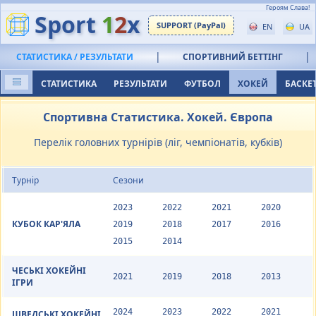
Героям Слава!
Sport
1
2
x
SUPPORT (PayPal)
EN
UA
|
|
СТАТИСТИКА / РЕЗУЛЬТАТИ
СПОРТИВНИЙ БЕТТІНГ
СТАТИСТИКА
РЕЗУЛЬТАТИ
ФУТБОЛ
ХОКЕЙ
БАСКЕ
Спортивна Статистика. Хокей. Європа
Перелік головних турнірів (ліг, чемпіонатів, кубків)
Турнір
Сезони
2023
2022
2021
2020
КУБОК КАР'ЯЛА
2019
2018
2017
2016
2015
2014
ЧЕСЬКІ ХОКЕЙНІ
2021
2019
2018
2013
ІГРИ
2024
2023
2022
2021
ШВЕДСЬКІ ХОКЕЙНІ