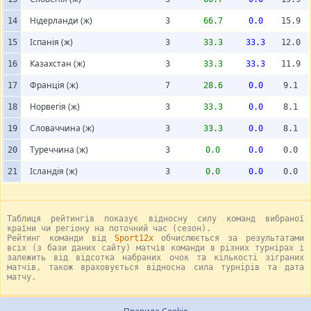
Нідерланди (ж)
14
3
66.7
0.0
15.9
Іспанія (ж)
15
3
33.3
33.3
12.0
Казахстан (ж)
16
3
33.3
33.3
11.9
Франція (ж)
17
7
28.6
0.0
9.1
Норвегія (ж)
18
3
33.3
0.0
8.1
Словаччина (ж)
19
3
33.3
0.0
8.1
Туреччина (ж)
20
3
0.0
0.0
0.0
Ісландія (ж)
21
3
0.0
0.0
0.0
Таблиця рейтингів показує відносну силу команд вибраної
країни чи регіону на поточний час (сезон).
Рейтинг команди від
Sport12x
обчислюється за результатами
всіх (з бази даних сайту) матчів команди в різних турнірах і
залежить від відсотка набраних очок та кількості зіграних
матчів, також враховується відносна сила турнірів та дата
матчу.