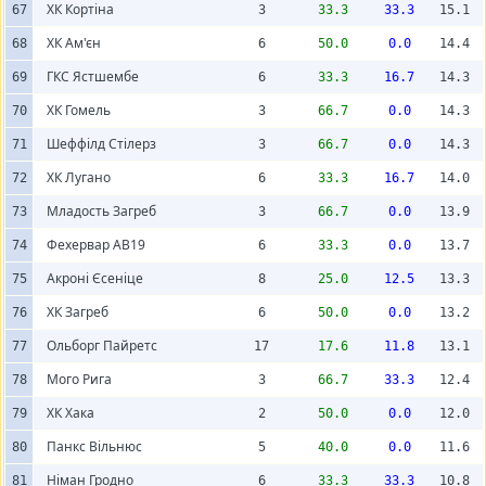
ХК Кортіна
67
3
33.3
33.3
15.1
ХК Ам'єн
68
6
50.0
0.0
14.4
ГКС Ястшембе
69
6
33.3
16.7
14.3
ХК Гомель
70
3
66.7
0.0
14.3
Шеффілд Стілерз
71
3
66.7
0.0
14.3
ХК Лугано
72
6
33.3
16.7
14.0
Младость Загреб
73
3
66.7
0.0
13.9
Фехервар АВ19
74
6
33.3
0.0
13.7
Акроні Єсеніце
75
8
25.0
12.5
13.3
ХК Загреб
76
6
50.0
0.0
13.2
Ольборг Пайретс
77
17
17.6
11.8
13.1
Мого Рига
78
3
66.7
33.3
12.4
ХК Хака
79
2
50.0
0.0
12.0
Панкс Вільнюс
80
5
40.0
0.0
11.6
Німан Гродно
81
6
33.3
33.3
10.8