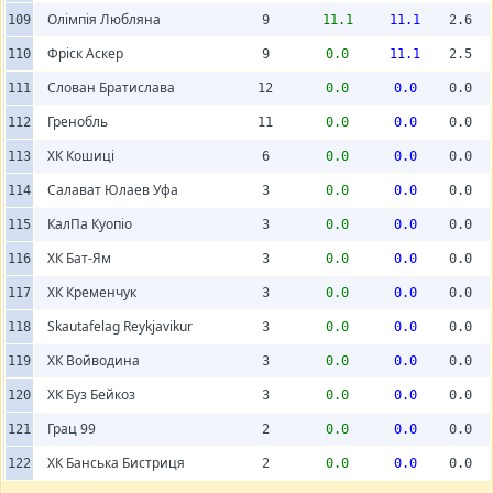
Олімпія Любляна
109
9
11.1
11.1
2.6
Фріск Аскер
110
9
0.0
11.1
2.5
Слован Братислава
111
12
0.0
0.0
0.0
Гренобль
112
11
0.0
0.0
0.0
ХК Кошиці
113
6
0.0
0.0
0.0
Салават Юлаев Уфа
114
3
0.0
0.0
0.0
КалПа Куопіо
115
3
0.0
0.0
0.0
ХК Бат-Ям
116
3
0.0
0.0
0.0
ХК Кременчук
117
3
0.0
0.0
0.0
Skautafelag Reykjavikur
118
3
0.0
0.0
0.0
ХК Войводина
119
3
0.0
0.0
0.0
ХК Буз Бейкоз
120
3
0.0
0.0
0.0
Грац 99
121
2
0.0
0.0
0.0
ХК Банська Бистриця
122
2
0.0
0.0
0.0