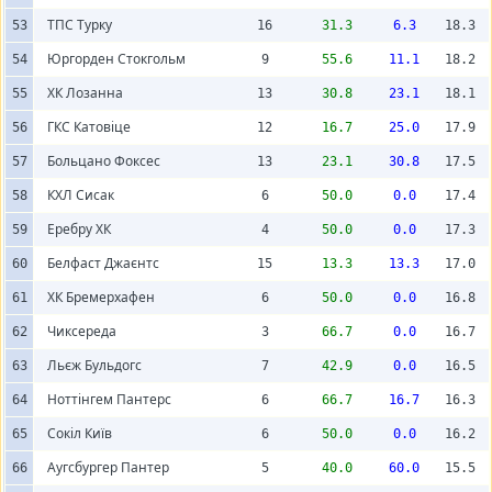
ТПС Турку
53
16
31.3
6.3
18.3
Юргорден Стокгольм
54
9
55.6
11.1
18.2
ХК Лозанна
55
13
30.8
23.1
18.1
ГКС Катовіце
56
12
16.7
25.0
17.9
Больцано Фоксес
57
13
23.1
30.8
17.5
КХЛ Сисак
58
6
50.0
0.0
17.4
Еребру ХК
59
4
50.0
0.0
17.3
Белфаст Джаєнтс
60
15
13.3
13.3
17.0
ХК Бремерхафен
61
6
50.0
0.0
16.8
Чиксереда
62
3
66.7
0.0
16.7
Льєж Бульдогс
63
7
42.9
0.0
16.5
Ноттінгем Пантерс
64
6
66.7
16.7
16.3
Сокіл Київ
65
6
50.0
0.0
16.2
Аугсбургер Пантер
66
5
40.0
60.0
15.5