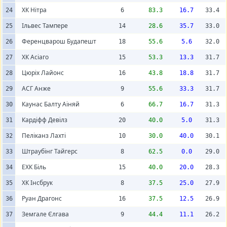
ХК Нітра
24
6
83.3
16.7
33.4
Ільвес Тампере
25
14
28.6
35.7
33.0
Ференцварош Будапешт
26
18
55.6
5.6
32.0
ХК Асіаго
27
15
53.3
13.3
31.7
Цюріх Лайонс
28
16
43.8
18.8
31.7
АСГ Анже
29
9
55.6
33.3
31.7
Каунас Балту Аіняй
30
6
66.7
16.7
31.3
Кардіфф Девілз
31
20
40.0
5.0
31.3
Пеліканз Лахті
32
10
30.0
40.0
30.1
Штраубінг Тайгерс
33
8
62.5
0.0
29.0
ЕХК Біль
34
15
40.0
20.0
28.3
ХК Інсбрук
35
8
37.5
25.0
27.9
Руан Драгонс
36
16
37.5
12.5
26.9
Земгале Єлгава
37
9
44.4
11.1
26.2