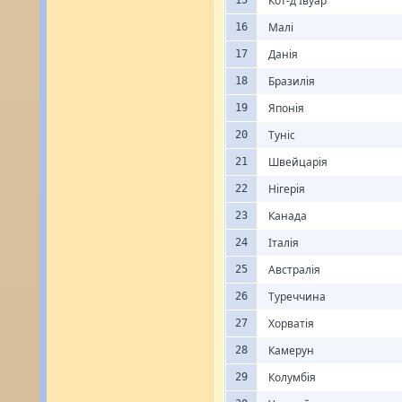
Кот-д'Івуар
Малі
16
Данія
17
Бразилія
18
Японія
19
Туніс
20
Швейцарія
21
Нігерія
22
Канада
23
Італія
24
Австралія
25
Туреччина
26
Хорватія
27
Камерун
28
Колумбія
29