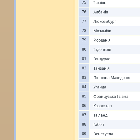
Ізраїль
75
Албанія
76
Люксембург
77
Мозамбік
78
Йорданія
79
Індонезія
80
Гондурас
81
Танзанія
82
Північна Македонія
83
Уганда
84
Французька Гвіана
85
Казахстан
86
Таїланд
87
Габон
88
Венесуела
89