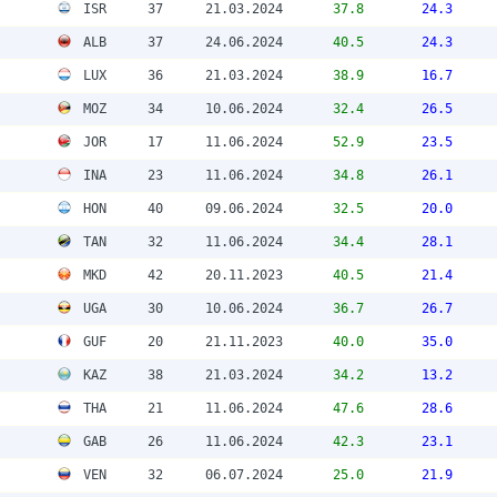
ISR
37
21.03.2024
37.8
24.3
ALB
37
24.06.2024
40.5
24.3
LUX
36
21.03.2024
38.9
16.7
MOZ
34
10.06.2024
32.4
26.5
JOR
17
11.06.2024
52.9
23.5
INA
23
11.06.2024
34.8
26.1
HON
40
09.06.2024
32.5
20.0
TAN
32
11.06.2024
34.4
28.1
MKD
42
20.11.2023
40.5
21.4
UGA
30
10.06.2024
36.7
26.7
GUF
20
21.11.2023
40.0
35.0
KAZ
38
21.03.2024
34.2
13.2
THA
21
11.06.2024
47.6
28.6
GAB
26
11.06.2024
42.3
23.1
VEN
32
06.07.2024
25.0
21.9