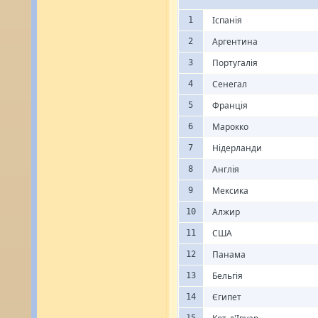
Іспанія
1
Аргентина
2
Португалія
3
Сенегал
4
Франція
5
Марокко
6
Нідерланди
7
Англія
8
Мексика
9
Алжир
10
США
11
Панама
12
Бельгія
13
Єгипет
14
15