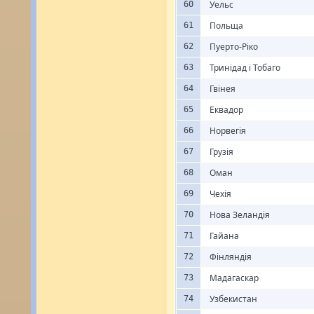
Уельс
60
Польща
61
Пуерто-Ріко
62
Тринідад і Тобаго
63
Гвінея
64
Еквадор
65
Норвегія
66
Грузія
67
Оман
68
Чехія
69
Нова Зеландія
70
Гайана
71
Фінляндія
72
Мадагаскар
73
Узбекистан
74