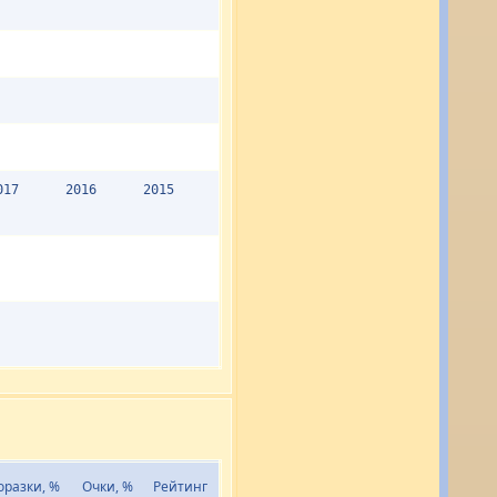
017
2016
2015
оразки, %
Очки, %
Рейтинг