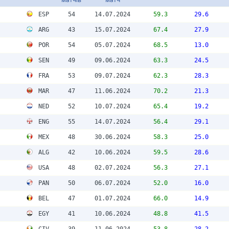
ESP
54
14.07.2024
59.3
29.6
ARG
43
15.07.2024
67.4
27.9
POR
54
05.07.2024
68.5
13.0
SEN
49
09.06.2024
63.3
24.5
FRA
53
09.07.2024
62.3
28.3
MAR
47
11.06.2024
70.2
21.3
NED
52
10.07.2024
65.4
19.2
ENG
55
14.07.2024
56.4
29.1
MEX
48
30.06.2024
58.3
25.0
ALG
42
10.06.2024
59.5
28.6
USA
48
02.07.2024
56.3
27.1
PAN
50
06.07.2024
52.0
16.0
BEL
47
01.07.2024
66.0
14.9
EGY
41
10.06.2024
48.8
41.5
CIV
39
11.06.2024
53.8
28.2