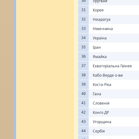
Уругвай
30
Корея
31
Нікарагуа
32
Німеччина
33
Україна
34
Іран
35
Ямайка
36
Екваторіальна Гвінея
37
Кабо-Верде о-ви
38
Коста-Ріка
39
Гана
40
Словенія
41
Конго ДР
42
Угорщина
43
Сербія
44