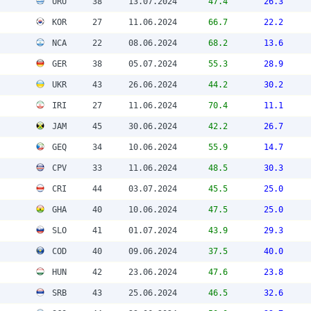
URU
38
13.07.2024
47.4
26.3
KOR
27
11.06.2024
66.7
22.2
NCA
22
08.06.2024
68.2
13.6
GER
38
05.07.2024
55.3
28.9
UKR
43
26.06.2024
44.2
30.2
IRI
27
11.06.2024
70.4
11.1
JAM
45
30.06.2024
42.2
26.7
GEQ
34
10.06.2024
55.9
14.7
CPV
33
11.06.2024
48.5
30.3
CRI
44
03.07.2024
45.5
25.0
GHA
40
10.06.2024
47.5
25.0
SLO
41
01.07.2024
43.9
29.3
COD
40
09.06.2024
37.5
40.0
HUN
42
23.06.2024
47.6
23.8
SRB
43
25.06.2024
46.5
32.6