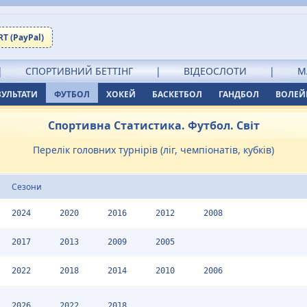
T (PayPal)
|
СПОРТИВНИЙ БЕТТІНГ
|
ВІДЕОСЛОТИ
|
М
ЗУЛЬТАТИ
ФУТБОЛ
ХОКЕЙ
БАСКЕТБОЛ
ГАНДБОЛ
ВОЛЕЙ
Спортивна Статистика. Футбол. Світ
Перелік головних турнірів (ліг, чемпіонатів, кубків)
Сезони
2024
2020
2016
2012
2008
2017
2013
2009
2005
2022
2018
2014
2010
2006
2026
2022
2018