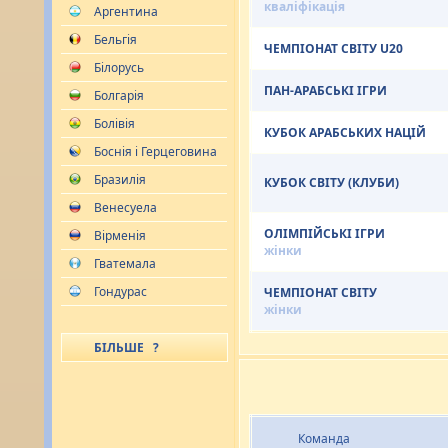
кваліфікація
Аргентина
Бельгія
ЧЕМПІОНАТ СВІТУ U20
Білорусь
ПАН-АРАБСЬКІ ІГРИ
Болгарія
Болівія
КУБОК АРАБСЬКИХ НАЦІЙ
Боснія і Герцеговина
Бразилія
КУБОК СВІТУ (КЛУБИ)
Венесуела
ОЛІМПІЙСЬКІ ІГРИ
Вірменія
жінки
Гватемала
Гондурас
ЧЕМПІОНАТ СВІТУ
жінки
БІЛЬШЕ ?
Команда