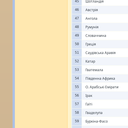
Шотландія
45
Австрія
46
Ангола
47
Румунія
48
Словаччина
49
Греція
50
Саудівська Аравія
51
Катар
52
Гватемала
53
Південна Африка
54
О. Арабські Емірати
55
Ірак
56
Гаїті
57
Гваделупа
58
Буркіна-Фасо
59